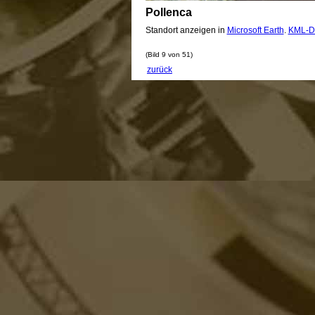
Pollenca
Standort anzeigen in
Microsoft Earth
.
KML-D
(Bild 9 von 51)
zurück