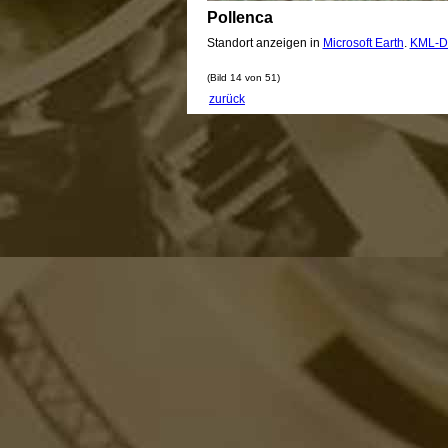
Pollenca
Standort anzeigen in
Microsoft Earth
.
KML-D
(Bild 14 von 51)
zurück