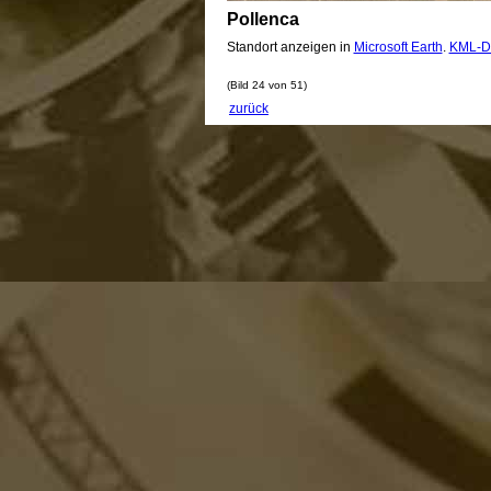
Pollenca
Standort anzeigen in
Microsoft Earth
.
KML-D
(Bild 24 von 51)
zurück