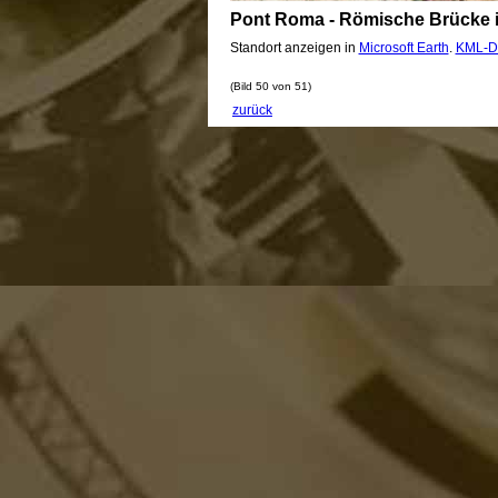
Pont Roma - Römische Brücke i
Standort anzeigen in
Microsoft Earth
.
KML-D
(Bild 50 von 51)
zurück