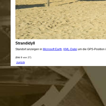
Strandidyll
Standort anzeigen in
Microsoft Earth
.
KML-Datei
um die GPS-Position 
(Bild 8 von 27)
zurück