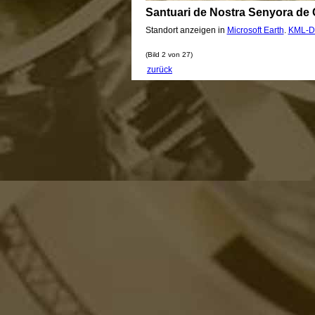
Santuari de Nostra Senyora de
Standort anzeigen in
Microsoft Earth
.
KML-D
(Bild 2 von 27)
zurück