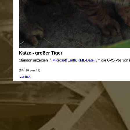
Katze - großer Tiger
Standort anzeigen in
Microsoft Earth
.
KML-Datei
um die GPS-Position 
(Bild 10 von 41)
zurück