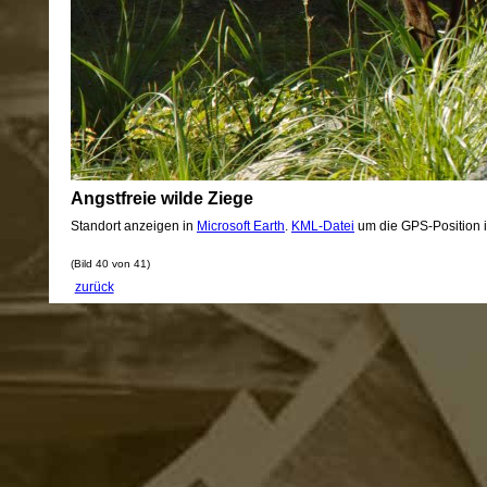
Angstfreie wilde Ziege
Standort anzeigen in
Microsoft Earth
.
KML-Datei
um die GPS-Position 
(Bild 40 von 41)
zurück