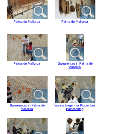
Palma de Mallorca
Palma de Mallorca
Palma de Mallorca
Balearentag in Palma de
Mallorca
Balearentag in Palma de
Töpfeschlagen für Kinder beim
Mallorca
Balearentag