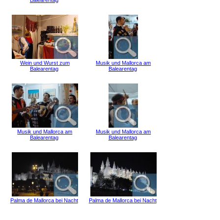
Balearentag
Wein und Wurst zum
Musik und Mallorca am
Balearentag
Balearentag
Musik und Mallorca am
Musik und Mallorca am
Balearentag
Balearentag
Palma de Mallorca bei Nacht
Palma de Mallorca bei Nacht