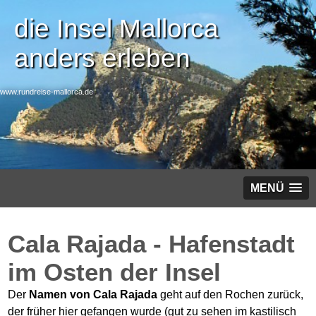
die Insel Mallorca
anders erleben
www.rundreise-mallorca.de
MENÜ
Cala Rajada - Hafenstadt
im Osten der Insel
Der
Namen von Cala Rajada
geht auf den Rochen zurück,
der früher hier gefangen wurde (gut zu sehen im kastilisch