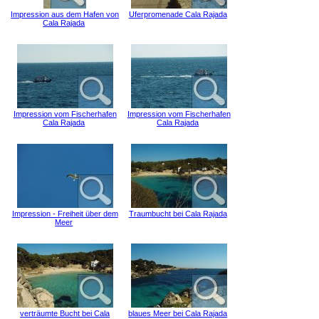
Impression aus dem Hafen von
Uferpromenade Cala Rajada
Cala Rajada
Impression vom Fischerhafen
Impression vom Fischerhafen
Cala Rajada
Cala Rajada
Impression - Freiheit über dem
Traumbucht bei Cala Rajada
Meer
verträumte Bucht bei Cala
blaues Meer bei Cala Rajada